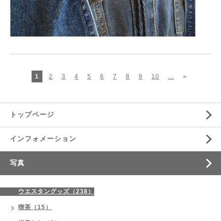
1
2
3
4
5
6
7
8
9
10
...
»
トップページ
インフォメーション
写真
ウエスタングッズ（238）
喫茶（15）