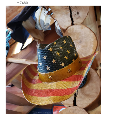
￥7480