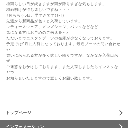
梅雨らしい日が続きますが雨が降りすぎな気もします。
梅雨明けが待ち遠しいですね・・・
7月ももう5日、早すぎです(T-T)
先週から新商品が色々と入荷しています。
レディースウェア、メンズシャツ、バックなどなど
気になる方はお早めのご来店を～♪
ただいまウエスタンブーツの在庫が少なくなっております。
予定では9月に入荷になっております。最近ブーツの問い合わせ
や
買いに来られる方が多く嬉しい限りですが、なかなか入荷出来
ず
ご迷惑をおかけしております、また入荷しましたらインスタな
どで
お知らせいたしますので宜しくお願い致します。
トップページ
インフォメーション